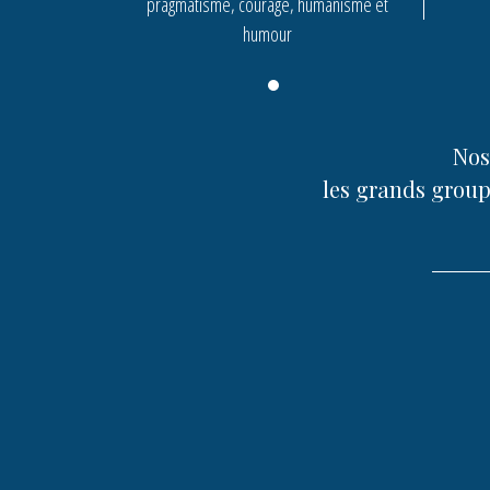
pragmatisme, courage, humanisme et
humour
Nos 
les grands group